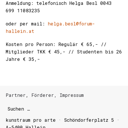
Anmeldung:
telefonisch Helga Besl 0043
699 11083235
oder per mail:
helga.besl@forum-
hallein.at
Kosten pro Person:
Regulär € 65,- //
Mitglieder TKK € 45,- // Studenten bis 26
Jahre € 35,-
Partner
,
Förderer,
Impressum
kunstraum pro arte · Schöndorferplatz 5 ·
A-5400 Hallein