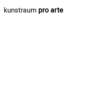
kunstraum
pro arte
AUSSTELLUNGEN
AKTUELL
JAHRESPROGRAMM 2026
ARCHIV
VERANSTALTUNGEN
AKTUELL
ARCHIV