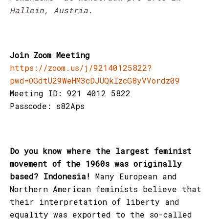
Hallein, Austria.
Join Zoom Meeting
https://zoom.us/j/92140125822?
pwd=OGdtU29WeHM3cDJUQkIzcG8yVVordz09
Meeting ID: 921 4012 5822
Passcode: s82Aps
Do you know where the largest feminist
movement of the 1960s was originally
based? Indonesia!
Many European and
Northern American feminists believe that
their interpretation of liberty and
equality was exported to the so-called