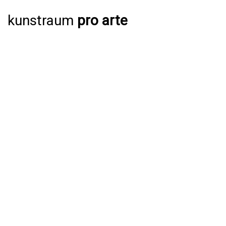
kunstraum
pro arte
AUSSTELLUNGEN
AKTUELL
JAHRESPROGRAMM 2026
ARCHIV
VERANSTALTUNGEN
AKTUELL
ARCHIV