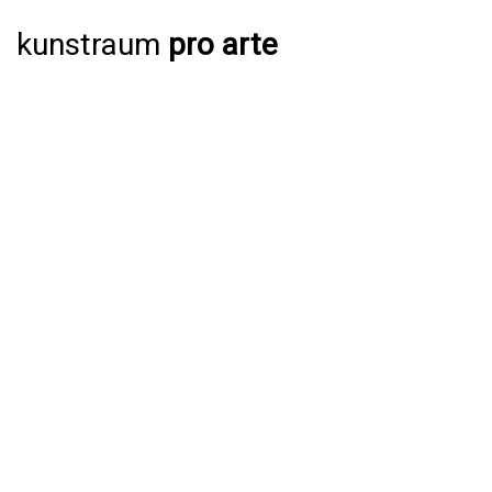
kunstraum
pro arte
AUSSTELLUNGEN
AKTUELL
JAHRESPROGRAMM 2026
ARCHIV
VERANSTALTUNGEN
AKTUELL
ARCHIV