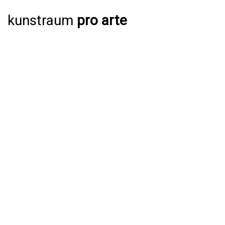
kunstraum
pro arte
AUSSTELLUNGEN
AKTUELL
JAHRESPROGRAMM 2026
ARCHIV
VERANSTALTUNGEN
AKTUELL
ARCHIV