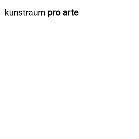
kunstraum
pro arte
AUSSTELLUNGEN
AKTUELL
JAHRESPROGRAMM 2026
ARCHIV
VERANSTALTUNGEN
AKTUELL
ARCHIV