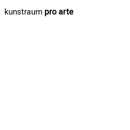
kunstraum
pro arte
AUSSTELLUNGEN
AKTUELL
JAHRESPROGRAMM 2026
ARCHIV
VERANSTALTUNGEN
AKTUELL
ARCHIV