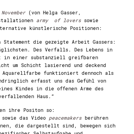
t
November
(von Helga Gasser,
nstallationen
army of lovers
sowie
ernative künstlerische Positionen:
n Statement die gezeigte Arbeit Gassers:
äglichsten. Des Verfalls. Des Lebens in
t in einer substanziell greifbaren
icht um Schicht lasierend und deckend
 Aquarellfarbe funktioniert dennoch als
ndringlich erfasst uns das Gefühl von
eines Kindes in die offenen Arme des
verfallenden Haus.“
en ihre Positon so:
sowie das Video
peacemakers
berühren
nen, die dargestellt sind, bewegen sich
pezifischer Selbstaufgabe und