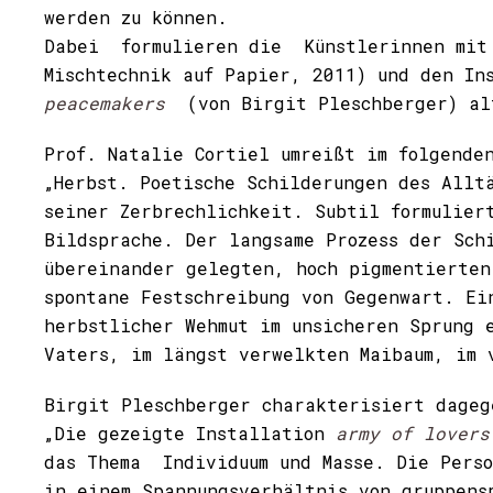
werden zu können.
Dabei formulieren die Künstlerinnen mi
Mischtechnik auf Papier, 2011) und den I
peacemakers
(von Birgit Pleschberger) alt
Prof. Natalie Cortiel umreißt im folgende
„Herbst. Poetische Schilderungen des Allt
seiner Zerbrechlichkeit. Subtil formulier
Bildsprache. Der langsame Prozess der Sch
übereinander gelegten, hoch pigmentierten
spontane Festschreibung von Gegenwart. Ei
herbstlicher Wehmut im unsicheren Sprung 
Vaters, im längst verwelkten Maibaum, im 
Birgit Pleschberger charakterisiert dageg
„Die gezeigte Installation
army of lovers
das Thema Individuum und Masse. Die Perso
in einem Spannungsverhältnis von gruppens