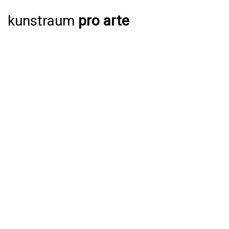
kunstraum
pro arte
AUSSTELLUNGEN
AKTUELL
JAHRESPROGRAMM 2026
ARCHIV
VERANSTALTUNGEN
AKTUELL
ARCHIV