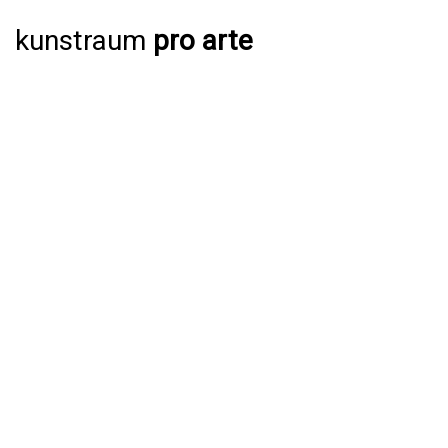
kunstraum
pro arte
AUSSTELLUNGEN
AKTUELL
JAHRESPROGRAMM 2026
ARCHIV
VERANSTALTUNGEN
AKTUELL
ARCHIV