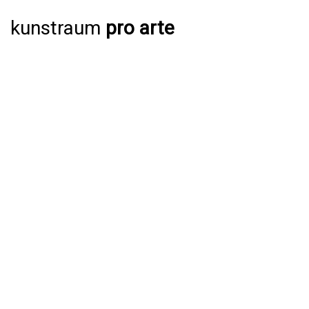
kunstraum
pro arte
AUSSTELLUNGEN
AKTUELL
JAHRESPROGRAMM 2026
ARCHIV
VERANSTALTUNGEN
AKTUELL
ARCHIV