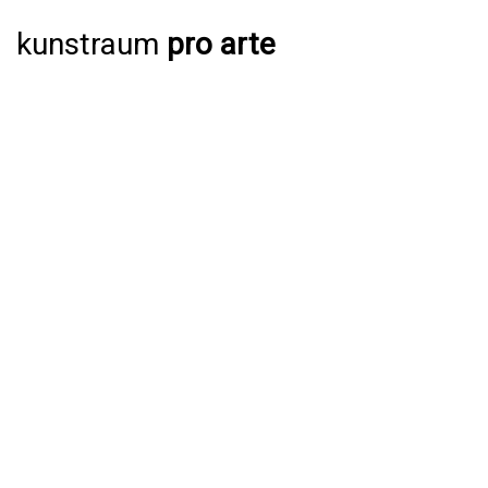
kunstraum
pro arte
AUSSTELLUNGEN
AKTUELL
JAHRESPROGRAMM 2026
ARCHIV
VERANSTALTUNGEN
AKTUELL
ARCHIV