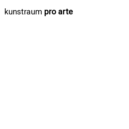
kunstraum
pro arte
AUSSTELLUNGEN
AKTUELL
JAHRESPROGRAMM 2026
ARCHIV
VERANSTALTUNGEN
AKTUELL
ARCHIV