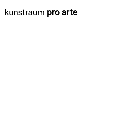
kunstraum
pro arte
AUSSTELLUNGEN
AKTUELL
JAHRESPROGRAMM 2026
ARCHIV
VERANSTALTUNGEN
AKTUELL
ARCHIV