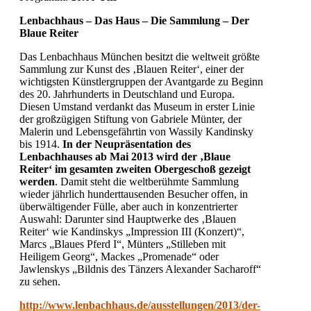
Lenbachhaus – Das Haus – Die Sammlung – Der
Blaue Reiter
Das Lenbachhaus München besitzt die weltweit größte
Sammlung zur Kunst des ‚Blauen Reiter‘, einer der
wichtigsten Künstlergruppen der Avantgarde zu Beginn
des 20. Jahrhunderts in Deutschland und Europa.
Diesen Umstand verdankt das Museum in erster Linie
der großzügigen Stiftung von Gabriele Münter, der
Malerin und Lebensgefährtin von Wassily Kandinsky
bis 1914.
In der Neupräsentation des
Lenbachhauses ab Mai 2013 wird der ‚Blaue
Reiter‘ im gesamten zweiten Obergeschoß gezeigt
werden
. Damit steht die weltberühmte Sammlung
wieder jährlich hunderttausenden Besucher offen, in
überwältigender Fülle, aber auch in konzentrierter
Auswahl: Darunter sind Hauptwerke des ‚Blauen
Reiter‘ wie Kandinskys „Impression III (Konzert)“,
Marcs „Blaues Pferd I“, Münters „Stilleben mit
Heiligem Georg“, Mackes „Promenade“ oder
Jawlenskys „Bildnis des Tänzers Alexander Sacharoff“
zu sehen.
http://www.lenbachhaus.de/ausstellungen/2013/der-