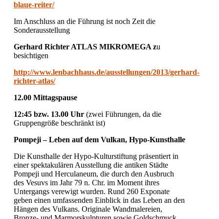
blaue-reiter/
Im Anschluss an die Führung ist noch Zeit die
Sonderausstellung
Gerhard Richter ATLAS MIKROMEGA z
u
besichtigen
http://www.lenbachhaus.de/ausstellungen/2013/gerhard-
richter-atlas/
12.00 Mittagspause
12:45 bzw. 13.00 Uhr
(zwei Führungen, da die
Gruppengröße beschränkt ist)
Pompeji – Leben auf dem Vulkan, Hypo-Kunsthalle
Die Kunsthalle der Hypo-Kulturstiftung präsentiert in
einer spektakulären Ausstellung die antiken Städte
Pompeji und Herculaneum, die durch den Ausbruch
des Vesuvs im Jahr 79 n. Chr. im Moment ihres
Untergangs verewigt wurden. Rund 260 Exponate
geben einen umfassenden Einblick in das Leben an den
Hängen des Vulkans. Originale Wandmalereien,
Bronze- und Marmorskulpturen sowie Goldschmuck