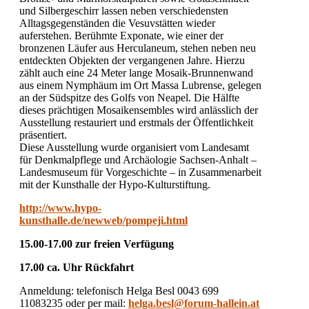
und Silbergeschirr lassen neben verschiedensten
Alltagsgegenständen die Vesuvstätten wieder
auferstehen. Berühmte Exponate, wie einer der
bronzenen Läufer aus Herculaneum, stehen neben neu
entdeckten Objekten der vergangenen Jahre. Hierzu
zählt auch eine 24 Meter lange Mosaik-Brunnenwand
aus einem Nymphäum im Ort Massa Lubrense, gelegen
an der Südspitze des Golfs von Neapel. Die Hälfte
dieses prächtigen Mosaikensembles wird anlässlich der
Ausstellung restauriert und erstmals der Öffentlichkeit
präsentiert.
Diese Ausstellung wurde organisiert vom Landesamt
für Denkmalpflege und Archäologie Sachsen-Anhalt –
Landesmuseum für Vorgeschichte – in Zusammenarbeit
mit der Kunsthalle der Hypo-Kulturstiftung.
http://www.hypo-
kunsthalle.de/newweb/pompeji.html
15.00-17.00 zur freien Verfügung
17.00 ca. Uhr Rückfahrt
Anmeldung: telefonisch Helga Besl 0043 699
11083235 oder per mail:
helga.besl@forum-hallein.at