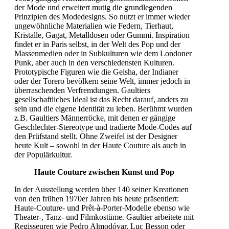
der Mode und erweitert mutig die grundlegenden
Prinzipien des Modedesigns. So nutzt er immer wieder
ungewöhnliche Materialien wie Federn, Tierhaut,
Kristalle, Gagat, Metalldosen oder Gummi. Inspiration
findet er in Paris selbst, in der Welt des Pop und der
Massenmedien oder in Subkulturen wie dem Londoner
Punk, aber auch in den verschiedensten Kulturen.
Prototypische Figuren wie die Geisha, der Indianer
oder der Torero bevölkern seine Welt, immer jedoch in
überraschenden Verfremdungen. Gaultiers
gesellschaftliches Ideal ist das Recht darauf, anders zu
sein und die eigene Identität zu leben. Berühmt wurden
z.B. Gaultiers Männerröcke, mit denen er gängige
Geschlechter-Stereotype und tradierte Mode-Codes auf
den Prüfstand stellt. Ohne Zweifel ist der Designer
heute Kult – sowohl in der Haute Couture als auch in
der Populärkultur.
Haute Couture zwischen Kunst und Pop
In der Ausstellung werden über 140 seiner Kreationen
von den frühen 1970er Jahren bis heute präsentiert:
Haute-Couture- und Prêt-à-Porter-Modelle ebenso wie
Theater-, Tanz- und Filmkostüme. Gaultier arbeitete mit
Regisseuren wie Pedro Almodóvar, Luc Besson oder