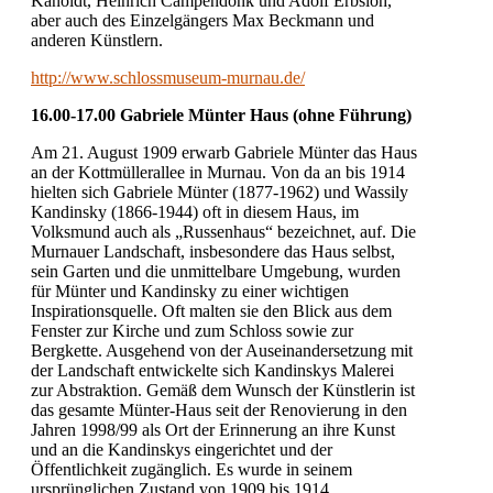
Kanoldt, Heinrich Campendonk und Adolf Erbslöh,
aber auch des Einzelgängers Max Beckmann und
anderen Künstlern.
http://www.schlossmuseum-murnau.de/
16.00-17.00 Gabriele Münter Haus (ohne Führung)
Am 21. August 1909 erwarb Gabriele Münter das Haus
an der Kottmüllerallee in Murnau. Von da an bis 1914
hielten sich Gabriele Münter (1877-1962) und Wassily
Kandinsky (1866-1944) oft in diesem Haus, im
Volksmund auch als „Russenhaus“ bezeichnet, auf. Die
Murnauer Landschaft, insbesondere das Haus selbst,
sein Garten und die unmittelbare Umgebung, wurden
für Münter und Kandinsky zu einer wichtigen
Inspirationsquelle. Oft malten sie den Blick aus dem
Fenster zur Kirche und zum Schloss sowie zur
Bergkette. Ausgehend von der Auseinandersetzung mit
der Landschaft entwickelte sich Kandinskys Malerei
zur Abstraktion. Gemäß dem Wunsch der Künstlerin ist
das gesamte Münter-Haus seit der Renovierung in den
Jahren 1998/99 als Ort der Erinnerung an ihre Kunst
und an die Kandinskys eingerichtet und der
Öffentlichkeit zugänglich. Es wurde in seinem
ursprünglichen Zustand von 1909 bis 1914