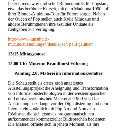
Peter Greenaway und schuf Bühnenoutfits für Popstars;
etwa das berühmte Korsett, mit dem Madonna 1990 auf
ihrer Blonde-Ambition-Tour für Furore sorgte. Neben
der Queen of Pop stellen auch Kylie Minogue und
andere Berühmtheiten ihre Gaultier-Unikate als
Leihgaben zur Verfügung.
http://www.kunsthalle-
muc.de/ausstellungen/details/jean-paul-gaultier/
13:15 Mittagspause
15.00 Uhr Museum Brandhorst Führung
Painting 2.0: Malerei im Informationszeitalter
Die Schau stellt als erstes groß angelegtes
Ausstellungsprojekt die Aneignung und Transformation
von Informationstechnologien in der westeuropäischen
und nordamerikanischen Malerei ab 1960 vor. Die
Ausstellung setzt lange vor der Digitalisierung und dem
Internet ein – nämlich mit Pop Art und Nouveau
Réalisme, die sich erstmals programmatisch neu
aufkommender kommerzieller Bildsprachen bedienten.
Die Malerei öffnete sich in jenem Moment, als ihre