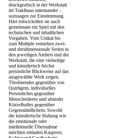
druckgrafisch in der Werkstatt
im Traklhaus miteinander –
sozusagen zur Einstimmung.
Hier entwickelten sie auch
gemeinsam ein Spiel mit den
technischen und inhaltlichen
Vorgaben. Vom Unikat bis
zum Multiple entstehen zwei-
und dreidimensionale Serien in
den jeweiligen Ateliers und der
Werkstatt, die eine vielseitige
und künstlerisch höchst
persönliche Blickweise auf das
ausgewählte Werk zeigen.
Throhnendes gegenüber von
Quirligem, individuelles
Persönliches gegenüber
Menschenleere und abstrakt
Kürzelhaftes gegenüber
Gegenständlichem. Sowohl
die künstlerische Haltung wie
die emotionale oder
intellektuelle Übernahme
möchten einladen Kasperer,
Kohler und Gredler beim