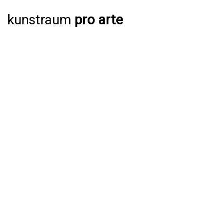
kunstraum
pro arte
AUSSTELLUNGEN
AKTUELL
JAHRESPROGRAMM 2026
ARCHIV
VERANSTALTUNGEN
AKTUELL
ARCHIV