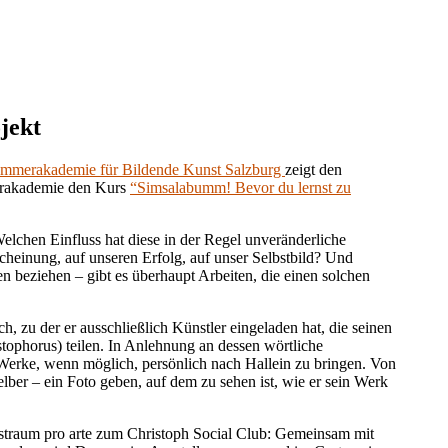
jekt
ommerakademie für Bildende Kunst Salzburg
zeigt den
erakademie den Kurs
“Simsalabumm! Bevor du lernst zu
chen Einfluss hat diese in der Regel unveränderliche
cheinung, auf unseren Erfolg, auf unser Selbstbild? Und
en beziehen – gibt es überhaupt Arbeiten, die einen solchen
, zu der er ausschließlich Künstler eingeladen hat, die seinen
ophorus) teilen. In Anlehnung an dessen wörtliche
e Werke, wenn möglich, persönlich nach Hallein zu bringen. Von
lber – ein Foto geben, auf dem zu sehen ist, wie er sein Werk
straum pro arte zum Christoph Social Club: Gemeinsam mit