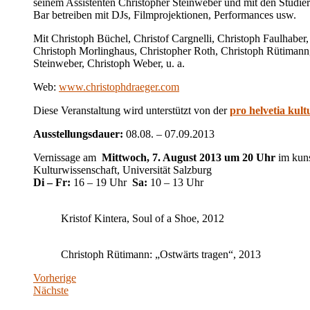
seinem Assistenten Christopher Steinweber und mit den Studi
Bar betreiben mit DJs, Filmprojektionen, Performances usw.
Mit Christoph Büchel, Christof Cargnelli, Christoph Faulhaber,
Christoph Morlinghaus, Christopher Roth, Christoph Rütimann,
Steinweber, Christoph Weber, u. a.
Web:
www.christophdraeger.com
Diese Veranstaltung wird unterstützt von der
pro helvetia kult
Ausstellungsdauer:
08.08. – 07.09.2013
Vernissage am
Mittwoch, 7. August 2013 um 20 Uhr
im kuns
Kulturwissenschaft, Universität Salzburg
Di – Fr:
16 – 19 Uhr
Sa:
10 – 13 Uhr
Kristof Kintera, Soul of a Shoe, 2012
Christoph Rütimann: „Ostwärts tragen“, 2013
Vorherige
Nächste