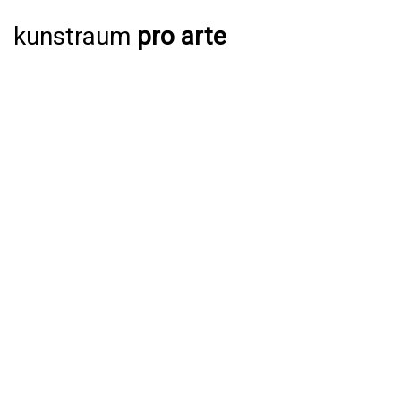
kunstraum
pro arte
AUSSTELLUNGEN
AKTUELL
JAHRESPROGRAMM 2026
ARCHIV
VERANSTALTUNGEN
AKTUELL
ARCHIV