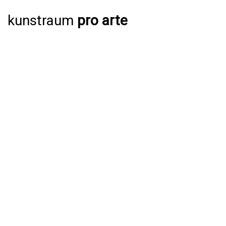
kunstraum
pro arte
AUSSTELLUNGEN
AKTUELL
JAHRESPROGRAMM 2026
ARCHIV
VERANSTALTUNGEN
AKTUELL
ARCHIV