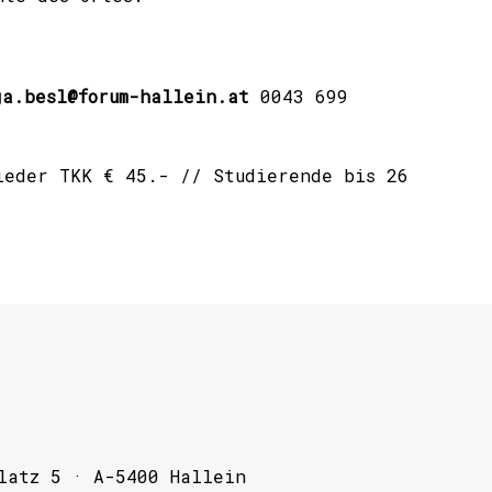
ga.besl@forum-hallein.at
0043 699
lieder TKK € 45.- // Studierende
bis 26
latz 5 · A-5400 Hallein