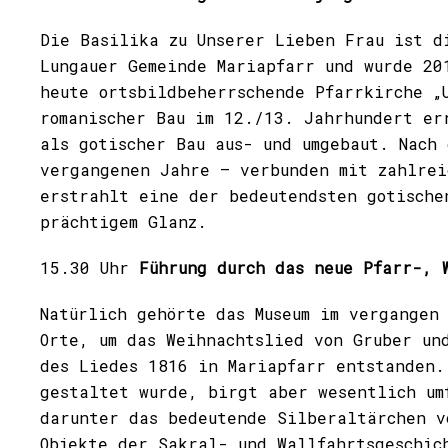
Die Basilika zu Unserer Lieben Frau ist 
Lungauer
Gemeinde
Mariapfarr und
wurde 201
heute ortsbildbeherrschende Pfarrkirche „
romanischer Bau im 12./13. Jahrhundert er
als gotischer Bau aus- und umgebaut. Nach
vergangenen Jahre – verbunden mit zahlrei
erstrahlt eine der bedeutendsten gotische
prächtigem Glanz.
15.30 Uhr
Führung durch das neue Pfarr-, W
Natürlich gehörte das Museum im vergangen
Orte, um das Weihnachtslied von Gruber un
des Liedes 1816 in Mariapfarr entstanden.
gestaltet wurde, birgt aber wesentlich um
darunter das bedeutende Silberaltärchen v
Objekte der Sakral- und Wallfahrtsgeschic