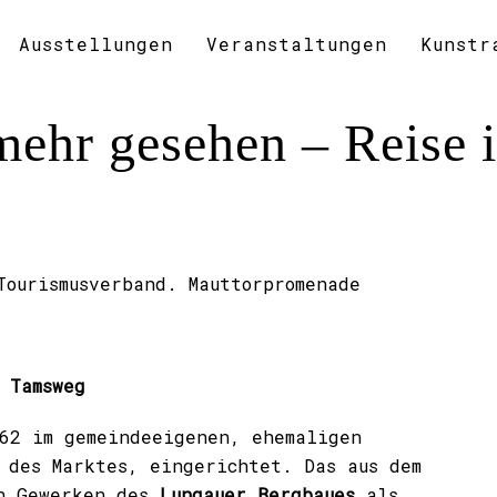
Ausstellungen
Veranstaltungen
Kunstr
mehr gesehen – Reise 
Tourismusverband. Mauttorpromenade
 Tamsweg
62
im gemeindeeigenen, ehemaligen
 des Marktes, eingerichtet. Das aus dem
en Gewerken des
Lungauer Bergbaues
als