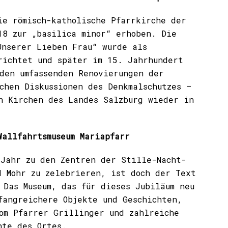
die
römisch-katholische
Pfarrkirche der
8 zur „basilica minor“ erhoben. Die
Unserer Lieben Frau“ wurde als
richtet und später im 15. Jahrhundert
 den umfassenden Renovierungen der
chen Diskussionen des Denkmalschutzes –
n Kirchen des Landes Salzburg wieder in
allfahrtsmuseum Mariapfarr
 Jahr zu den Zentren der Stille-Nacht-
d Mohr zu zelebrieren, ist doch der Text
 Das Museum, das für dieses Jubiläum neu
fangreichere Objekte und Geschichten,
om Pfarrer Grillinger und zahlreiche
hte des Ortes.