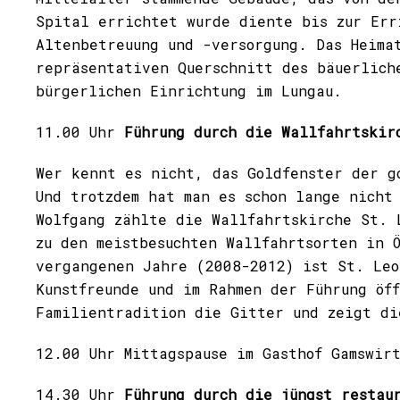
Spital errichtet wurde diente bis zur Err
Altenbetreuung und -versorgung. Das Heima
repräsentativen Querschnitt des bäuerlich
bürgerlichen Einrichtung im Lungau.
11.00 Uhr
Führung durch die Wallfahrtskir
Wer kennt es nicht, das Goldfenster der g
Und trotzdem hat man es schon lange nicht
Wolfgang zählte die Wallfahrtskirche St. 
zu den meistbesuchten Wallfahrtsorten in 
vergangenen Jahre (2008-2012) ist St. Leo
Kunstfreunde und im Rahmen der Führung öf
Familientradition die Gitter und zeigt di
12.00 Uhr Mittagspause im Gasthof Gamswir
14.30 Uhr
Führung durch die jüngst restau