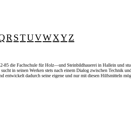
Q
R
S
T
U
V
W
X
Y
Z
82-85 die Fachschule für Holz―und Steinbildhauerei in Hallein und stu
 sucht in seinen Werken stets nach einem Dialog zwischen Technik und 
 und entwickelt dadurch seine eigene und nur mit diesen Hilfsmitteln m