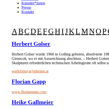
Künstler*innen
Presse
Kontakt
A
B
C
D
E
F
G
H
I
J
K
L
M
N
O
P
Herbert Golser
Herbert Golser wurde 1960 in Golling geboren, absolvierte 19
Gironcoli, wo er mit Auszeichnung abschloss. – Herbert Golser
Skulpturen erforderlichen technischen Arbeitsgeräte oft selbst
werkform{at}telering.at
Florian Gapp
www.floriangapp.com
Heike Gallmeier