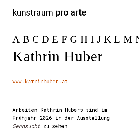
kunstraum
pro arte
A
B
C
D
E
F
G
H
I
J
K
L
M
Kathrin Huber
www.katrinhuber.at
Arbeiten Kathrin Hubers sind im
Frühjahr 2026 in der Ausstellung
Sehnsucht
zu sehen.