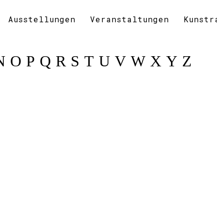
Ausstellungen
Veranstaltungen
Kunstr
N
O
P
Q
R
S
T
U
V
W
X
Y
Z