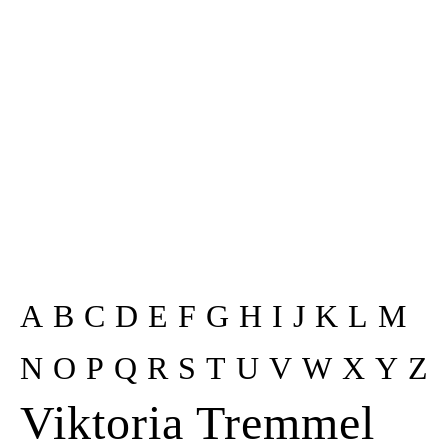
Kunstraum
Künstler*innen
Presse
Kontakt
A
B
C
D
E
F
G
H
I
J
K
L
M
N
O
P
Q
R
S
T
U
V
W
X
Y
Z
Viktoria Tremmel