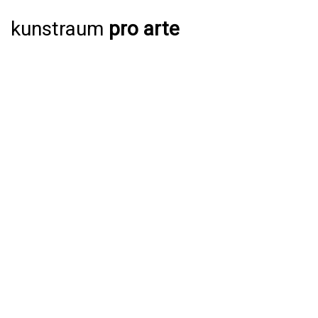
kunstraum
pro arte
AUSSTELLUNGEN
AKTUELL
JAHRESPROGRAMM 2026
ARCHIV
VERANSTALTUNGEN
AKTUELL
ARCHIV