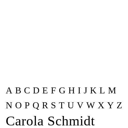
Kunstraum
Künstler*innen
Presse
Kontakt
A
B
C
D
E
F
G
H
I
J
K
L
M
N
O
P
Q
R
S
T
U
V
W
X
Y
Z
Carola Schmidt