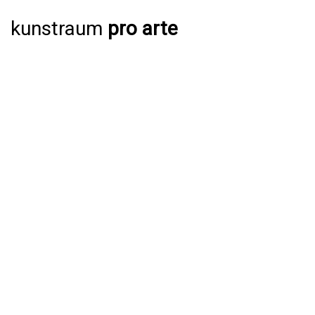
kunstraum
pro arte
AUSSTELLUNGEN
AKTUELL
JAHRESPROGRAMM 2026
ARCHIV
VERANSTALTUNGEN
AKTUELL
ARCHIV