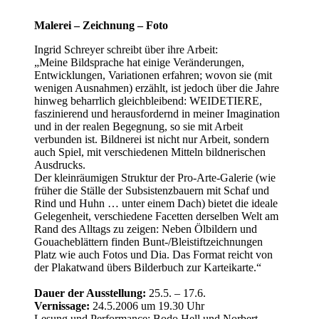
Malerei – Zeichnung – Foto
Ingrid Schreyer schreibt über ihre Arbeit:
„Meine Bildsprache hat einige Veränderungen,
Entwicklungen, Variationen erfahren; wovon sie (mit
wenigen Ausnahmen) erzählt, ist jedoch über die Jahre
hinweg beharrlich gleichbleibend: WEIDETIERE,
faszinierend und herausfordernd in meiner Imagination
und in der realen Begegnung, so sie mit Arbeit
verbunden ist. Bildnerei ist nicht nur Arbeit, sondern
auch Spiel, mit verschiedenen Mitteln bildnerischen
Ausdrucks.
Der kleinräumigen Struktur der Pro-Arte-Galerie (wie
früher die Ställe der Subsistenzbauern mit Schaf und
Rind und Huhn … unter einem Dach) bietet die ideale
Gelegenheit, verschiedene Facetten derselben Welt am
Rand des Alltags zu zeigen: Neben Ölbildern und
Gouacheblättern finden Bunt-/Bleistiftzeichnungen
Platz wie auch Fotos und Dia. Das Format reicht von
der Plakatwand übers Bilderbuch zur Karteikarte.“
Dauer der Ausstellung:
25.5. – 17.6.
Vernissage:
24.5.2006 um 19.30 Uhr
Lesung und Performance: Bodo Hell und Norbert