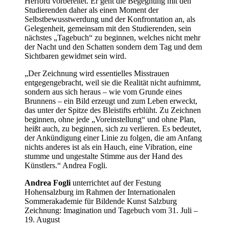
Herford vorbereitet. Er geht die Begegnung mit den
Studierenden daher als einen Moment der
Selbstbewusstwerdung und der Konfrontation an, als
Gelegenheit, gemeinsam mit den Studierenden, sein
nächstes „Tagebuch“ zu beginnen, welches nicht mehr
der Nacht und den Schatten sondern dem Tag und dem
Sichtbaren gewidmet sein wird.
„Der Zeichnung wird essentielles Misstrauen
entgegengebracht, weil sie die Realität nicht aufnimmt,
sondern aus sich heraus – wie vom Grunde eines
Brunnens – ein Bild erzeugt und zum Leben erweckt,
das unter der Spitze des Bleistifts erblüht. Zu Zeichnen
beginnen, ohne jede „Voreinstellung“ und ohne Plan,
heißt auch, zu beginnen, sich zu verlieren. Es bedeutet,
der Ankündigung einer Linie zu folgen, die am Anfang
nichts anderes ist als ein Hauch, eine Vibration, eine
stumme und ungestalte Stimme aus der Hand des
Künstlers.“ Andrea Fogli.
Andrea Fogli
unterrichtet auf der Festung
Hohensalzburg im Rahmen der Internationalen
Sommerakademie für Bildende Kunst Salzburg
Zeichnung: Imagination und Tagebuch vom 31. Juli –
19. August