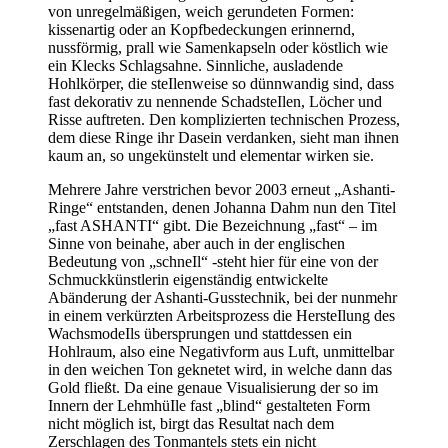
von unregelmäßigen, weich gerundeten Formen:
kissenartig oder an Kopfbedeckungen erinnernd,
nussförmig, prall wie Samenkapseln oder köstlich wie
ein Klecks Schlagsahne. Sinnliche, ausladende
Hohlkörper, die steIlenweise so dünnwandig sind, dass
fast dekorativ zu nennende SchadsteIlen, Löcher und
Risse auftreten. Den komplizierten technischen Prozess,
dem diese Ringe ihr Dasein verdanken, sieht man ihnen
kaum an, so ungekünstelt und elementar wirken sie.
Mehrere Jahre verstrichen bevor 2003 erneut „Ashanti-
Ringe“ entstanden, denen Johanna Dahm nun den Titel
„fast ASHANTI“ gibt. Die Bezeichnung „fast“ – im
Sinne von beinahe, aber auch in der englischen
Bedeutung von „schneIl“ -steht hier für eine von der
Schmuckkünstlerin eigenständig entwickelte
Abänderung der Ashanti-Gusstechnik, bei der nunmehr
in einem verkürzten Arbeitsprozess die HersteIlung des
WachsmodeIls übersprungen und stattdessen ein
Hohlraum, also eine Negativform aus Luft, unmittelbar
in den weichen Ton geknetet wird, in welche dann das
Gold fließt. Da eine genaue Visualisierung der so im
Innern der LehmhüIle fast „blind“ gestalteten Form
nicht möglich ist, birgt das Resultat nach dem
Zerschlagen des Tonmantels stets ein nicht