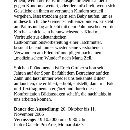
erhebt, wenn der Papst in aidsgefährdeten Ländern
gegen Kondome wettert, oder der aufschreit, wenn sich
Geistliche an ihnen anvertrauten Kindern sexuell
vergehen, lässt trotzdem gern sein Baby taufen, um es
in diese kirchliche Gemeinschaft einzubinden. Er steht
am Palmsonntag aufrecht mit dem Palmbuschen vor der
Kirche, schickt sein heranwachsendes Kind mit
Vorfreude zur dilettantischen
Erstkommunionsvorbereitung einer Tischmutter,
besucht betend immer wieder seine verstorbenen
Verwandten am Friedhof und pilgert nach einem
„medizinischem Wunder“ nach Maria Zell.
Solchen Phänomenen ist Erich Gruber schon seit
Jahren auf der Spur. Er fühlt dem Betrachter auf den
Zahn und lässt immer wieder uns bekannte Bilder
auftauchen, die er filtert, erhöht, entstellt, dann mit Bild-
und Textfragmenten ergänzt und durch diese
Konfrontation Bildaussagen schafft, die nachhaltig in
uns arbeiten können.
Dauer der Ausstellung:
20. Oktober bis 11.
November 2006
Vernissage:
19.10.2006 um 19.30 Uhr
In der Galerie Pro Arte, Molnarplatz 3