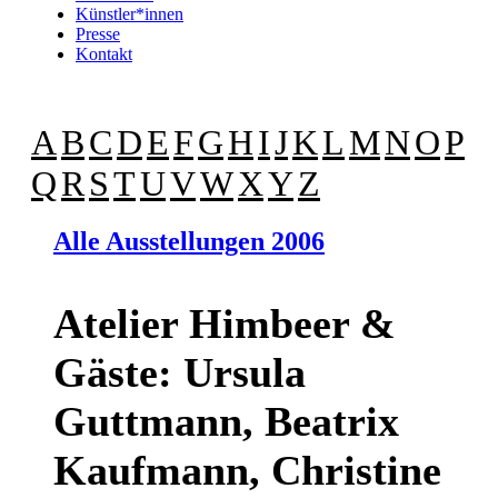
Künstler*innen
Presse
Kontakt
A
B
C
D
E
F
G
H
I
J
K
L
M
N
O
P
Q
R
S
T
U
V
W
X
Y
Z
Alle Ausstellungen 2006
Atelier Himbeer &
Gäste: Ursula
Guttmann, Beatrix
Kaufmann, Christine