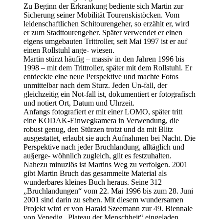
Zu Beginn der Erkrankung bediente sich Martin zur
Sicherung seiner Mobilität Tourenskistöcken. Vom
leidenschaftlichen Schitourengeher, so erzählt er, wird
er zum Stadttourengeher. Später verwendet er einen
eigens umgebauten Trittroller, seit Mai 1997 ist er auf
einen Rollstuhl ange- wiesen.
Martin stürzt häufig – massiv in den Jahren 1996 bis
1998 – mit dem Trittroller, später mit dem Rollstuhl. Er
entdeckte eine neue Perspektive und machte Fotos
unmittelbar nach dem Sturz. Jeden Un-fall, der
gleichzeitig ein Not-fall ist, dokumentiert er fotografisch
und notiert Ort, Datum und Uhrzeit.
Anfangs fotografiert er mit einer LOMO, später tritt
eine KODAK-Einwegkamera in Verwendung, die
robust genug, den Stürzen trotzt und da mit Blitz
ausgestattet, erlaubt sie auch Aufnahmen bei Nacht. Die
Perspektive nach jeder Bruchlandung, alltäglich und
au§erge- wöhnlich zugleich, gilt es festzuhalten.
Nahezu minuziös ist Martins Weg zu verfolgen. 2001
gibt Martin Bruch das gesammelte Material als
wunderbares kleines Buch heraus. Seine 312
„Bruchlandungen“ vom 22. Mai 1996 bis zum 28. Juni
2001 sind darin zu sehen. Mit diesem wundersamen
Projekt wird er von Harald Szeemann zur 49. Biennale
von Venedig „Plateau der Menschheit“ eingeladen.