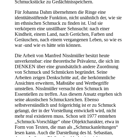
Schmuckstücke zu Gedächtnisspeichern.
Für Johanna Dahm übernehmen die Ringe eine
identitätsstiftende Funktion, nicht unähnlich der, wie sie
im ethnischen Schmuck zu finden ist. Und sie
verkörpern eine unstillbare Sehnsucht: nach einer
Kindheit, einem Land, nach Gerüchen, Farben und
Geräuschen, nach einem vergangenen Leben, so wie es
war -und wie es hätte sein können.
Die Arbeit von Manfred Nisslmüller besitzt heute
unverkennbar: eine theoretische Prävalenz, die sich im
DENKEN über eine grundsätzlich andere Zuordnung
von Schmuck und Schmücken begründet. Seine
Arbeiten zeigen Denkschritte auf, die herkömmliche
Ansichten erweitern, Maßstäbe und Wertbegriffe
umstellen. Nisslmüller versucht den Schmuck im
Essentiellen zu treffen. Aus diesem Ansatz ergeben sich
seine akustischen Schmuckzeichen. Ebenso
selbstverständlich und folgerichtig ist er zu Schmuck
gelangt, der in der Vorstellung entwickelt wird, nicht
mehr real existieren muss. Schon seit 1977 entstehen
„Schmuck-Vorschläge“ ohne Objektcharakter, etwa in
Form von Texten, die man als „Schmuckanleitungen“
lesen kann. Auch die Darstellung des hl. Sebastian,