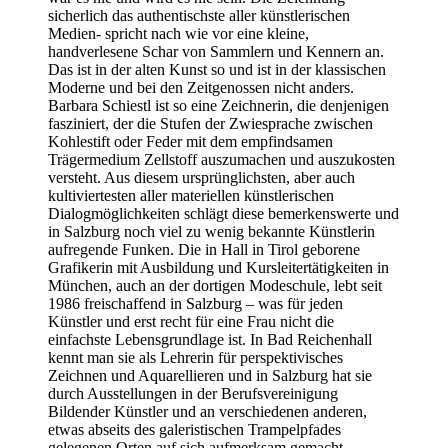
sicherlich das authentischste aller künstlerischen
Medien- spricht nach wie vor eine kleine,
handverlesene Schar von Sammlern und Kennern an.
Das ist in der alten Kunst so und ist in der klassischen
Moderne und bei den Zeitgenossen nicht anders.
Barbara Schiestl ist so eine Zeichnerin, die denjenigen
fasziniert, der die Stufen der Zwiesprache zwischen
Kohlestift oder Feder mit dem empfindsamen
Trägermedium Zellstoff auszumachen und auszukosten
versteht. Aus diesem ursprünglichsten, aber auch
kultiviertesten aller materiellen künstlerischen
Dialogmöglichkeiten schlägt diese bemerkenswerte und
in Salzburg noch viel zu wenig bekannte Künstlerin
aufregende Funken. Die in Hall in Tirol geborene
Grafikerin mit Ausbildung und Kursleitertätigkeiten in
München, auch an der dortigen Modeschule, lebt seit
1986 freischaffend in Salzburg – was für jeden
Künstler und erst recht für eine Frau nicht die
einfachste Lebensgrundlage ist. In Bad Reichenhall
kennt man sie als Lehrerin für perspektivisches
Zeichnen und Aquarellieren und in Salzburg hat sie
durch Ausstellungen in der Berufsvereinigung
Bildender Künstler und an verschiedenen anderen,
etwas abseits des galeristischen Trampelpfades
gelegenen Orten auf sich aufmerksam gemacht.