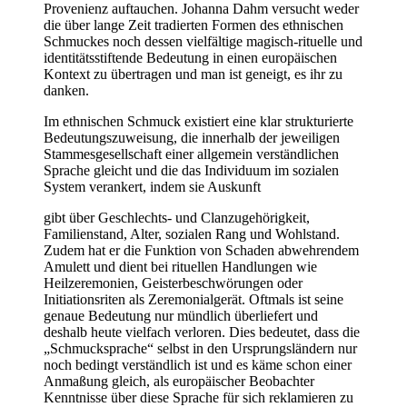
Provenienz auftauchen. Johanna Dahm versucht weder
die über lange Zeit tradierten Formen des ethnischen
Schmuckes noch dessen vielfältige magisch-rituelle und
identitätsstiftende Bedeutung in einen europäischen
Kontext zu übertragen und man ist geneigt, es ihr zu
danken.
Im ethnischen Schmuck existiert eine klar strukturierte
Bedeutungszuweisung, die innerhalb der jeweiligen
Stammesgesellschaft einer allgemein verständlichen
Sprache gleicht und die das Individuum im sozialen
System verankert, indem sie Auskunft
gibt über Geschlechts- und Clanzugehörigkeit,
Familienstand, Alter, sozialen Rang und Wohlstand.
Zudem hat er die Funktion von Schaden abwehrendem
Amulett und dient bei rituellen Handlungen wie
Heilzeremonien, Geisterbeschwörungen oder
Initiationsriten als Zeremonialgerät. Oftmals ist seine
genaue Bedeutung nur mündlich überliefert und
deshalb heute vielfach verloren. Dies bedeutet, dass die
„Schmucksprache“ selbst in den Ursprungsländern nur
noch bedingt verständlich ist und es käme schon einer
Anmaßung gleich, als europäischer Beobachter
Kenntnisse über diese Sprache für sich reklamieren zu