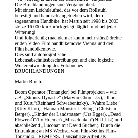
Die Bruchlandungen sind Vergangenheit.
Mit einem Leichtlaufrad, das vor dem Rollstuhl
befestigt und händisch angetrieben wird, dem
sogenannten Handbike, hat Martin seit 1998 bis 2003
stolze 16.000 km zurückgelegt, täglich und bei jeder
Witterung!
Und folgerichtig (nachdem er kaum mehr stürzt) drehte
er den Video-Film handbikemovie Vienna und den
Film handbikemovie.
Dies sind autobiografische
Lebensabschnittsbeschreibungen und eine logische
Weiterentwicklung des Fotobuches
BRUCHLANDUNGEN.
Martin Bruch:
Boom Operator (Tonangler) bei Filmprojekten – wie
z.B. „Strauss-Dynastie“ (Marwin Chomisky), „Illona
und Kurti“(Reinhard Schwabenitzky), „Wahre Liebe“
(Kitty Kino), „Hannah Monster Liebling“ (Christian
Berger), „Kinder der Landstrasse“ (Urs Egger), „Dead
FlowersÒ“(Ily Huemer) „Muss denken“(Niki List) und
abschließend „Lucona“ mit David Suchet.). Durch die
Erkrankung an MS Wechsel vom Film-Set ins Film-
Tonstudio TREMENS. Langjährige Arbeit als