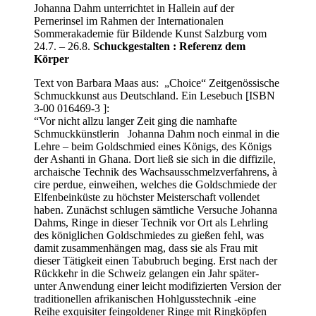
Johanna Dahm unterrichtet in Hallein auf der
Pernerinsel im Rahmen der Internationalen
Sommerakademie für Bildende Kunst Salzburg vom
24.7. – 26.8.
Schuckgestalten : Referenz dem
Körper
Text von Barbara Maas aus: „Choice“ Zeitgenössische
Schmuckkunst aus Deutschland. Ein Lesebuch [ISBN
3-00 016469-3 ]:
“Vor nicht allzu langer Zeit ging die namhafte
Schmuckkünstlerin Johanna Dahm noch einmal in die
Lehre – beim Goldschmied eines Königs, des Königs
der Ashanti in Ghana. Dort ließ sie sich in die diffizile,
archaische Technik des Wachsausschmelzverfahrens, à
cire perdue, einweihen, welches die Goldschmiede der
Elfenbeinküste zu höchster Meisterschaft vollendet
haben. Zunächst schlugen sämtliche Versuche Johanna
Dahms, Ringe in dieser Technik vor Ort als Lehrling
des königlichen Goldschmiedes zu gießen fehl, was
damit zusammenhängen mag, dass sie als Frau mit
dieser Tätigkeit einen Tabubruch beging. Erst nach der
Rückkehr in die Schweiz gelangen ein Jahr später-
unter Anwendung einer leicht modifizierten Version der
traditionellen afrikanischen Hohlgusstechnik -eine
Reihe exquisiter feingoldener Ringe mit Ringköpfen