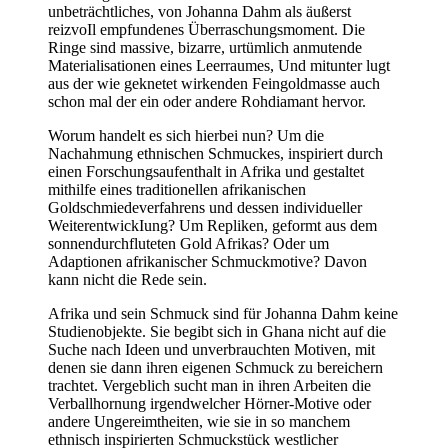
unbeträchtliches, von Johanna Dahm als äußerst
reizvoIl empfundenes Überraschungsmoment. Die
Ringe sind massive, bizarre, urtümlich anmutende
Materialisationen eines Leerraumes, Und mitunter lugt
aus der wie geknetet wirkenden Feingoldmasse auch
schon mal der ein oder andere Rohdiamant hervor.
Worum handelt es sich hierbei nun? Um die
Nachahmung ethnischen Schmuckes, inspiriert durch
einen Forschungsaufenthalt in Afrika und gestaltet
mithilfe eines traditionellen afrikanischen
Goldschmiedeverfahrens und dessen individueller
WeiterentwickIung? Um Repliken, geformt aus dem
sonnendurchfluteten Gold Afrikas? Oder um
Adaptionen afrikanischer Schmuckmotive? Davon
kann nicht die Rede sein.
Afrika und sein Schmuck sind für Johanna Dahm keine
Studienobjekte. Sie begibt sich in Ghana nicht auf die
Suche nach Ideen und unverbrauchten Motiven, mit
denen sie dann ihren eigenen Schmuck zu bereichern
trachtet. Vergeblich sucht man in ihren Arbeiten die
Verballhornung irgendwelcher Hörner-Motive oder
andere Ungereimtheiten, wie sie in so manchem
ethnisch inspirierten Schmuckstück westlicher