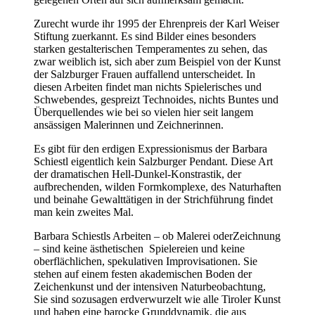
Zurecht wurde ihr 1995 der Ehrenpreis der Karl Weiser
Stiftung zuerkannt. Es sind Bilder eines besonders
starken gestalterischen Temperamentes zu sehen, das
zwar weiblich ist, sich aber zum Beispiel von der Kunst
der Salzburger Frauen auffallend unterscheidet. In
diesen Arbeiten findet man nichts Spielerisches und
Schwebendes, gespreizt Technoides, nichts Buntes und
Überquellendes wie bei so vielen hier seit langem
ansässigen Malerinnen und Zeichnerinnen.
Es gibt für den erdigen Expressionismus der Barbara
Schiestl eigentlich kein Salzburger Pendant. Diese Art
der dramatischen Hell-Dunkel-Konstrastik, der
aufbrechenden, wilden Formkomplexe, des Naturhaften
und beinahe Gewalttätigen in der Strichführung findet
man kein zweites Mal.
Barbara Schiestls Arbeiten – ob Malerei oderZeichnung
– sind keine ästhetischen Spielereien und keine
oberflächlichen, spekulativen Improvisationen. Sie
stehen auf einem festen akademischen Boden der
Zeichenkunst und der intensiven Naturbeobachtung,
Sie sind sozusagen erdverwurzelt wie alle Tiroler Kunst
und haben eine barocke Grunddynamik, die aus